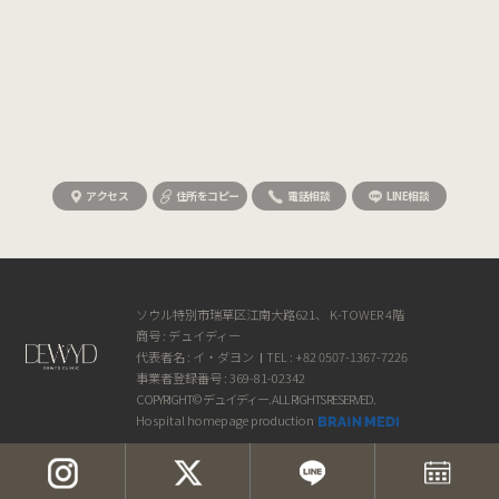
① 個人情報の閲覧請求
② 誤りがある場合の訂正請求
③ 削除請求
⑤ 処理停止請求
これらの請求は、個人情報保護法施行規則別紙第8号書式により書面、電
子メール、FAX等で行うことができ、듀이디의원 は遅滞なく対応します。
訂正または削除を求められた場合、完了するまで該当情報の利用や提供
は行いません。
権利行使は、法定代理人または委任を受けた代理人を通じて行うこともで
アクセス
住所をコピー
電話相談
LINE相談
きます。その際は、施行規則別紙第11号書式による委任状の提出が必要
です。
7. 処理する個人情報の項目듀이디의원 は、次の個人情報項目を処理して
います。
ソウル特別市瑞草区江南大路621、 K-TOWER 4階
• 収集項目： 氏名、生年月日、ログインID、パスワード、携帯電話番号、
商号 : デュイディー
メールアドレス、アクセスログ、クッキー、サービス利用記録
代表者名 : イ・ダヨン
TEL : +82 0507-1367-7226
• 任意項目： 支店、関心分野、イベント選択項目、登録経路、メール・
事業者登録番号 : 369-81-02342
SMSサービス受信可否
COPYRIGHT© デュイディー. ALL RIGHTS RESERVED.
Hospital homepage production
8. 個人情報の破棄
① 듀이디의원 は、原則として処理目的が達成された場合、遅滞なく該当
個人情報を破棄します。
保存期間が経過した場合は終了日から5日以内に、また目的達成や事業終