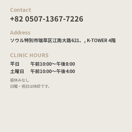
間。
Contact
• 診断および治療目的で収集された場合：医療法の基準に準じる。
• 収集目的または提供目的が達成された場合でも、商法その他の法令によ
+82 0507-1367-7226
り保存が必要な場合は保有を継続できる。
Address
4. 個人情報処理の委託
① <会社>は、円滑な業務遂行のため、以下のとおり個人情報処理業務を
ソウル特別市瑞草区江南大路621、, K-TOWER 4階
外部に委託しています。
• 受託者（委託先） : BRAINMEDI委託内容： 会員制サービスに伴う本人
CLINIC HOURS
確認、苦情処理、通知事項の伝達、新サービス（製品）開発およびカス
タマイズサービス提供、イベント・広告情報提供および参加機会提供
平日

午前10:00〜午後8:00

② 듀이디의원は、委託契約締結時に個人情報保護法第25条に基づき、
土曜日
午前10:00〜午後4:00
委託目的以外での利用禁止、技術的・管理的保護措置、再委託の制限、
昼休みなし
受託者の管理監督、損害賠償責任などを契約書等に明記し、受託者が安
日曜・祝日は休診です。
全に個人情報を処理しているかを監督します。
5. 個人情報の第三者提供
듀이디의원は、情報主体の別途同意または法令に特別な規定がある場合を
除き、個人情報を第三者に提供しません。
6.情報主体の権利および行使方法
情報主体は、듀이디의원 に対していつでも次の権利を行使できます