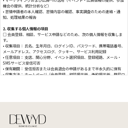
• マーケティングおよび広告への活用（イベント・広告情報の提供、参加
機会の提供、統計分析など）
• 苦情申請者の本人確認、苦情内容の確認、事実調査のための連絡・通
知、処理結果の報告
2. 収集する個人情報の項目
□ 会員登録、相談、サービス申請などのため、次の個人情報を収集しま
す。
• 収集項目： 氏名、生年月日、ログインID、パスワード、携帯電話番号、
メールアドレス、アクセスログ、クッキー、サービス利用記録
• 任意項目： 支店、関心分野、イベント選択項目、登録経路、メール・
SMSサービス受信可否
• 保有期間： 受信拒否または会員退会の申請があるまで半永久的に保有
• 収集方法： ホームページ（会員登録、相談掲示板、予約掲示板、簡易ロ
グインなど）
3. 個人情報の保有および利用期間
① <会社>は、情報主体から収集時に同意を得た期間、または法令に基づ
く期間内で個人情報を処理・保有します。
② 具体的な処理・保有期間は次のとおりです。
• 顧客登録および管理：サービス契約の終了または解約まで。ただし、債
権・債務関係が残る場合は清算完了まで。
• 電子商取引における契約、申込み撤回、支払い、商品の提供記録：5年